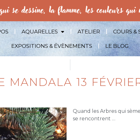
POS
AQUARELLES
ATELIER
COURS & 
EXPOSITIONS & ÉVÈNEMENTS
LE BLOG
E MANDALA 13 FÉVRIER
Quand les Arbres qui sèmen
se rencontrent …
Stage Mandala 13 Févrie